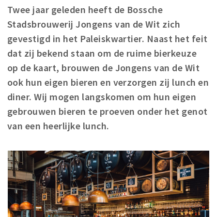
Twee jaar geleden heeft de Bossche
Winkelgebieden
Stadsbrouwerij Jongens van de Wit zich
Parkeren
gevestigd in het Paleiskwartier. Naast het feit
dat zij bekend staan om de ruime bierkeuze
Bezienswaardigheden
op de kaart, brouwen de Jongens van de Wit
Musea, theaters & podia
ook hun eigen bieren en verzorgen zij lunch en
Uitjes & activiteiten
diner. Wij mogen langskomen om hun eigen
Toeristische routes
gebrouwen bieren te proeven onder het genot
Natuurgebieden
van een heerlijke lunch.
Baroniepoorten
Sport
Andere City Apps
Inloggen