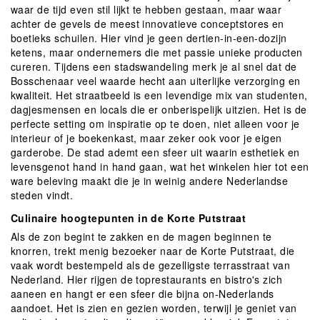
waar de tijd even stil lijkt te hebben gestaan, maar waar
achter de gevels de meest innovatieve conceptstores en
boetieks schuilen. Hier vind je geen dertien-in-een-dozijn
ketens, maar ondernemers die met passie unieke producten
cureren. Tijdens een stadswandeling merk je al snel dat de
Bosschenaar veel waarde hecht aan uiterlijke verzorging en
kwaliteit. Het straatbeeld is een levendige mix van studenten,
dagjesmensen en locals die er onberispelijk uitzien. Het is de
perfecte setting om inspiratie op te doen, niet alleen voor je
interieur of je boekenkast, maar zeker ook voor je eigen
garderobe. De stad ademt een sfeer uit waarin esthetiek en
levensgenot hand in hand gaan, wat het winkelen hier tot een
ware beleving maakt die je in weinig andere Nederlandse
steden vindt.
Culinaire hoogtepunten in de Korte Putstraat
Als de zon begint te zakken en de magen beginnen te
knorren, trekt menig bezoeker naar de Korte Putstraat, die
vaak wordt bestempeld als de gezelligste terrasstraat van
Nederland. Hier rijgen de toprestaurants en bistro's zich
aaneen en hangt er een sfeer die bijna on-Nederlands
aandoet. Het is zien en gezien worden, terwijl je geniet van