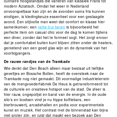
culinaire hoogstandjes die variëren van klassiek Frans tot
modern Aziatisch. Omdat het weer in Nederland
onvoorspelbaar kan zijn en de avonden soms fris kunnen
eindigen, is kledingkeuze essentieel voor een geslaagde
avond. Een stijlvolle man weet dat comfort en klasse hier
samenkomen; een
nette trui heren
is bijvoorbeeld het
perfecte item om casual chic voor de dag te komen tijdens
een diner, zonder dat het te formeel oogt. Het zorgt ervoor
dat je comfortabel buiten kunt blijven zitten onder de heaters,
genietend van een goed glas wijn en de dynamiek van het
voorbijgangers.
De rauwe randjes van de Tramkade
Wie denkt dat Den Bosch alleen maar bestaat uit lieflijke
geveltjes en Bossche Bollen, heeft de oversteek naar de
Tramkade nog niet gemaakt. Dit voormalige industrieterrein
van de mengvoederfabriek De Heus is getransformeerd tot
de culturele en creatieve hotspot van de stad. De sfeer is
hier rauw, ongepolijst en barst van de energie. In de oude
silo's en loodsen vind je nu hippe koffiebars, een
bierbrouwerij, arcadehallen en podia voor experimentele
kunst en muziek. Het contrast met de binnenstad kan bijna
niet groter zijn, en juist dat maakt een bezoek aan Den