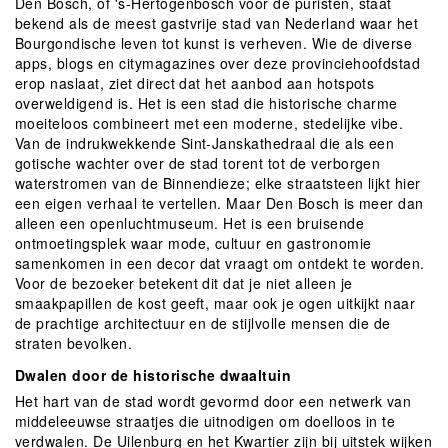
Den Bosch, of 's-Hertogenbosch voor de puristen, staat
bekend als de meest gastvrije stad van Nederland waar het
Winkelgebieden
Bourgondische leven tot kunst is verheven. Wie de diverse
Parkeren
apps, blogs en citymagazines over deze provinciehoofdstad
erop naslaat, ziet direct dat het aanbod aan hotspots
overweldigend is. Het is een stad die historische charme
Bezienswaardigheden
moeiteloos combineert met een moderne, stedelijke vibe.
Van de indrukwekkende Sint-Janskathedraal die als een
Musea, theaters & podia
gotische wachter over de stad torent tot de verborgen
Uitjes & activiteiten
waterstromen van de Binnendieze; elke straatsteen lijkt hier
een eigen verhaal te vertellen. Maar Den Bosch is meer dan
Toeristische routes
alleen een openluchtmuseum. Het is een bruisende
Natuurgebieden
ontmoetingsplek waar mode, cultuur en gastronomie
samenkomen in een decor dat vraagt om ontdekt te worden.
Baroniepoorten
Voor de bezoeker betekent dit dat je niet alleen je
smaakpapillen de kost geeft, maar ook je ogen uitkijkt naar
Sport
de prachtige architectuur en de stijlvolle mensen die de
straten bevolken.
Andere City Apps
Dwalen door de historische dwaaltuin
Het hart van de stad wordt gevormd door een netwerk van
middeleeuwse straatjes die uitnodigen om doelloos in te
Inloggen
verdwalen. De Uilenburg en het Kwartier zijn bij uitstek wijken