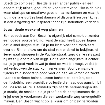
Bosch zo compleet. Hier zie je een ander publiek en een
andere stijl; urban, gedurfd en vooruitstrevend. Het is de plek
waar startups en creatieve geesten samenkomen en waar je
tot in de late uurtjes kunt dansen of discussiëren over kunst
in een omgeving die inspireert door zijn industriële verleden.
Jouw ideale weekend weg plannen
Een bezoek aan Den Bosch is eigenlijk niet compleet zonder
een goede voorbereiding, want de stad heeft zoveel lagen
dat je snel dingen mist. Of je nu kiest voor een rondvaart
over de Binnendieze om de stad van onderaf te bekijken, of
liever gaat shoppen in de Vughterstraat, zorg dat je reis past
bij waar jij energie van krijgt. Het allerbelangrijkste is echter
dat je je goed voelt in wat je doet en wat je draagt, zodat je
vol vertrouwen de stad kunt verkennen. Voor de man die
tijdens zo’n stedentrip goed voor de dag wil komen en zoekt
naar de perfecte balans tussen fashion en comfort, biedt
genti.clothing een prachtige collectie die naadloos aansluit bij
de Bossche allure. Uiteindelijk zijn het de herinneringen die
je maakt, de smaken die je proeft en de complimenten die je
krijgt over je voorkomen die een weekendje weg onvergetelijk
maken. Den Bosch wacht op je, klaar om ontdekt te worden