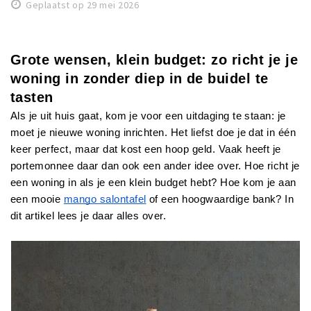
Geplaatst op 29 mei 2026
Winkelgebieden
Parkeren
Grote wensen, klein budget: zo richt je je 
Bezienswaardigheden
woning in zonder diep in de buidel te 
tasten
Musea, theaters & podia
Als je uit huis gaat, kom je voor een uitdaging te staan: je 
Uitjes & activiteiten
moet je nieuwe woning inrichten. Het liefst doe je dat in één 
Toeristische routes
keer perfect, maar dat kost een hoop geld. Vaak heeft je 
Natuurgebieden
portemonnee daar dan ook een ander idee over. Hoe richt je 
een woning in als je een klein budget hebt? Hoe kom je aan 
Baroniepoorten
een mooie 
mango salontafel
 of een hoogwaardige bank? In 
Sport
dit artikel lees je daar alles over.
Andere City Apps
Inloggen