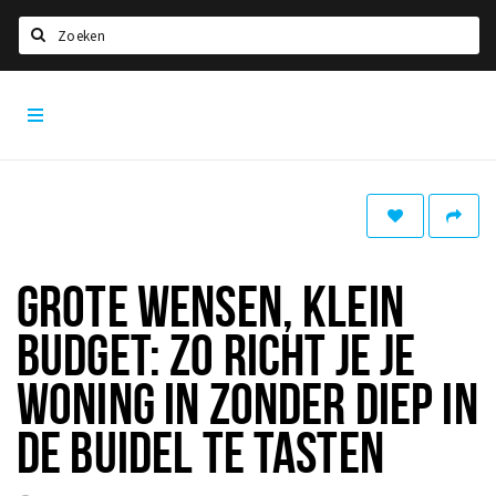
Zoeken
Den
Home
Bosch
City
Agenda
App
Deals
Party pics
Nieuws, interviews & blogs
GROTE WENSEN, KLEIN
Eten
BUDGET: ZO RICHT JE JE
Drinken
WONING IN ZONDER DIEP IN
Slapen
DE BUIDEL TE TASTEN
Recreatief
Winkels