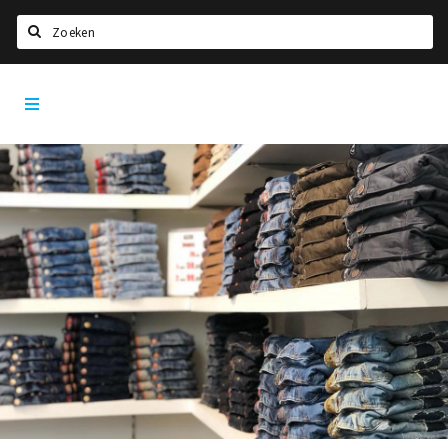
Zoeken
Den
Home
Bosch
City
Agenda
App
Deals
Party pics
Nieuws, interviews & blogs
Eten
Drinken
Slapen
Recreatief
Winkels