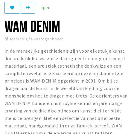
open
Winkelgebieden
Parkeren
WAM DENIM
Bezienswaardigheden
Markt 59
,
's-Hertogenbosch
Musea, theaters & podia
In de menselijke geschiedenis zijn voor elk stukje kunst
Uitjes & activiteiten
drie onderdelen essentieel: origineel en ongeraffineerd
Toeristische routes
materiaal, een artistiek esthetische denkwijze en een
Natuurgebieden
complete revelatie. Gebasseerd op deze fundamentele
principes is WAM DENIM opgericht in 2001. Om bij te
Baroniepoorten
dragen aan de kunst in de wereld van kleding, voor de
Sport
mensheid om het te dragen met trots. De oprichters van
WAM DENIM bundelen hun royale kennis en jarenlange
Andere City Apps
ervaring van de drie disciplines om kunst dichter bij de
mens te brengen. Met een selectie van het allerbeste
materiaal, handgemaakt in onze fabriek, streeft WAM
Inloggen
DENIM ernaar om u de ervaring van kunst te laten