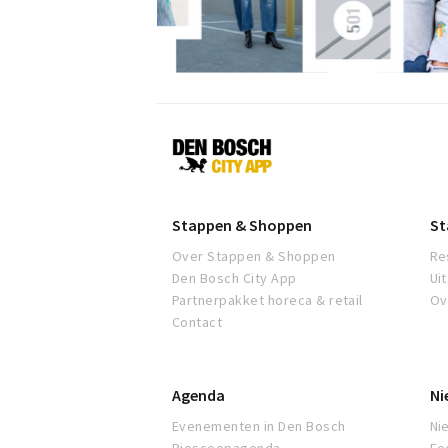
Den
Bosch
Stappen & Shoppen
St
Over Stappen & Shoppen
Re
Den Bosch City App
Ui
Partnerpakket horeca & retail
Ov
Contact
Agenda
Ni
Evenementen in Den Bosch
Ni