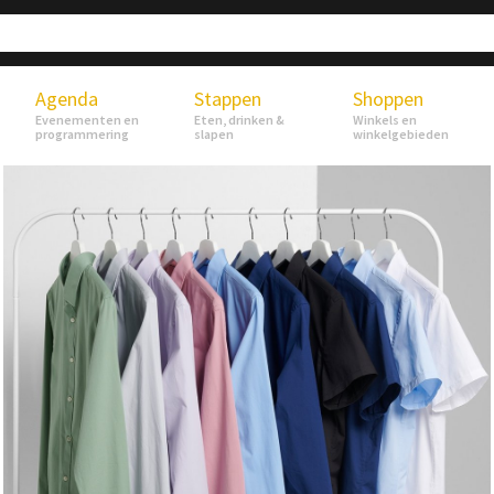
Agenda
Stappen
Shoppen
Evenementen en
Eten, drinken &
Winkels en
programmering
slapen
winkelgebieden