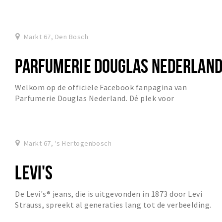
Markt 67, Den Bosch
PARFUMERIE DOUGLAS NEDERLAN
Welkom op de officiële Facebook fanpagina van
Parfumerie Douglas Nederland. Dé plek voor
beautybeleving op het hoogste niveau! www.douglas.nl
Markt 67, 's Hertogenbosch
LEVI'S
De Levi's® jeans, die is uitgevonden in 1873 door Levi
Strauss, spreekt al generaties lang tot de verbeelding.