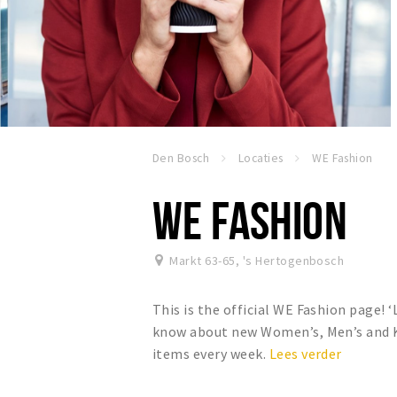
Den Bosch
Locaties
WE Fashion
WE FASHION
Markt 63-65
,
's Hertogenbosch
This is the official WE Fashion page! ‘
know about new Women’s, Men’s and Ki
items every week.
Lees verder