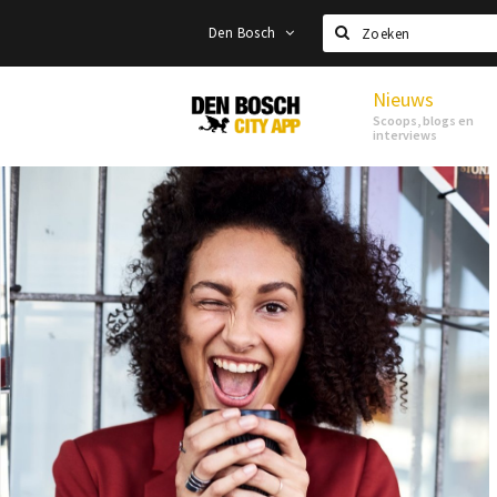
Den Bosch
Zoeken
Nieuws
Den
Scoops, blogs en
Bosch
interviews