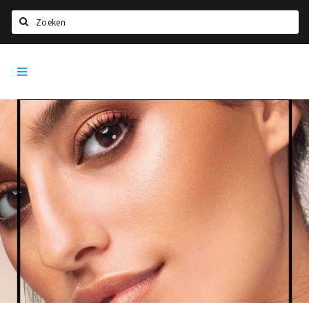
Zoeken
Den
Home
Bosch
City
Agenda
App
Deals
Party pics
Nieuws, interviews & blogs
Eten
Drinken
Slapen
Recreatief
Winkels