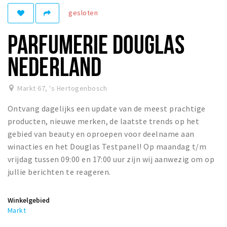
gesloten
Winkelgebieden
Parkeren
PARFUMERIE DOUGLAS
Bezienswaardigheden
NEDERLAND
Musea, theaters & podia
Uitjes & activiteiten
Markt 67
,
's Hertogenbosch
Toeristische routes
Ontvang dagelijks een update van de meest prachtige
Natuurgebieden
producten, nieuwe merken, de laatste trends op het
gebied van beauty en oproepen voor deelname aan
Baroniepoorten
winacties en het Douglas Testpanel! Op maandag t/m
Sport
vrijdag tussen 09:00 en 17:00 uur zijn wij aanwezig om op
jullie berichten te reageren.
Andere City Apps
Winkelgebied
Markt
Inloggen