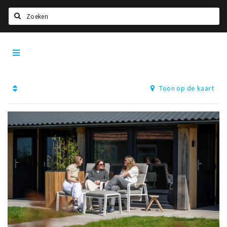
Zoeken
Den
Home
Bosch
City
Agenda
App
Toon op de kaart
Deals
Party pics
Nieuws, interviews & blogs
Eten
Drinken
Slapen
Recreatief
Winkels