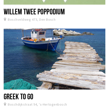
WILLEM TWEE POPPODIUM
Boschveldweg 473, Den Bosch
GREEK TO GO
Boschdijkstraat 94, 's-Hertogenbosch