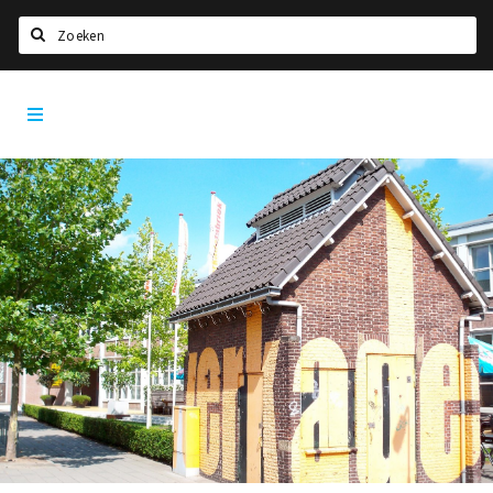
Zoeken
Den
Home
Bosch
City
Agenda
App
Deals
Party pics
Nieuws, interviews & blogs
Eten
Drinken
Slapen
Recreatief
Winkels