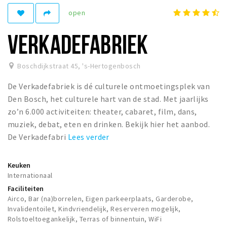
open
Winkelgebieden
Parkeren
VERKADEFABRIEK
Bezienswaardigheden
Boschdijkstraat 45
,
's-Hertogenbosch
Musea, theaters & podia
De Verkadefabriek is dé culturele ontmoetingsplek van
Uitjes & activiteiten
Den Bosch, het culturele hart van de stad. Met jaarlijks
Toeristische routes
zo’n 6.000 activiteiten: theater, cabaret, film, dans,
Natuurgebieden
muziek, debat, eten en drinken. Bekijk hier het aanbod.
De Verkadefabri
Lees verder
Baroniepoorten
Sport
Keuken
Internationaal
Andere City Apps
Faciliteiten
Airco, Bar (na)borrelen, Eigen parkeerplaats, Garderobe,
Invalidentoilet, Kindvriendelijk, Reserveren mogelijk,
Inloggen
Rolstoeltoegankelijk, Terras of binnentuin, WiFi