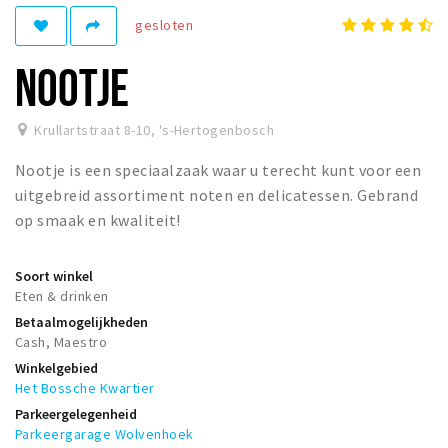
gesloten
Winkelgebieden
Parkeren
NOOTJE
Bezienswaardigheden
Krullartstraat 8-10
,
's-Hertogenbosch
Musea, theaters & podia
Nootje is een speciaalzaak waar u terecht kunt voor een
Uitjes & activiteiten
uitgebreid assortiment noten en delicatessen. Gebrand
Toeristische routes
op smaak en kwaliteit!
Natuurgebieden
Baroniepoorten
Soort winkel
Eten & drinken
Sport
Betaalmogelijkheden
Cash, Maestro
Andere City Apps
Winkelgebied
Het Bossche Kwartier
Parkeergelegenheid
Inloggen
Parkeergarage Wolvenhoek