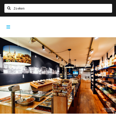
Zoeken
Den
Home
Bosch
City
Agenda
App
Deals
Party pics
Nieuws, interviews & blogs
Eten
Drinken
Slapen
Recreatief
Winkels