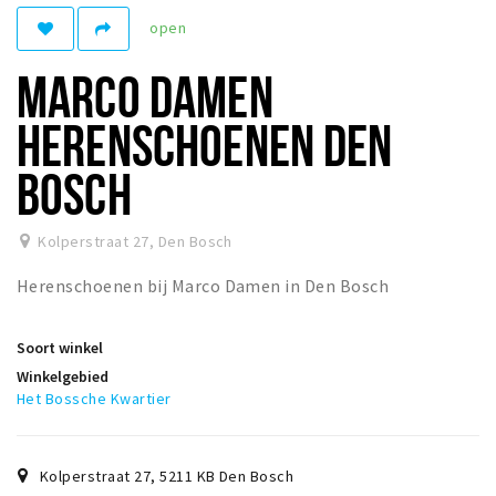
open
Winkelgebieden
Parkeren
MARCO DAMEN
Bezienswaardigheden
HERENSCHOENEN DEN
Musea, theaters & podia
BOSCH
Uitjes & activiteiten
Toeristische routes
Kolperstraat 27
,
Den Bosch
Natuurgebieden
Herenschoenen bij Marco Damen in Den Bosch
Baroniepoorten
Sport
Soort winkel
Winkelgebied
Andere City Apps
Het Bossche Kwartier
Inloggen
Kolperstraat 27
,
5211 KB
Den Bosch