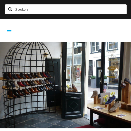
Zoeken
Den
Home
Bosch
City
Agenda
App
Deals
Party pics
Nieuws, interviews & blogs
Eten
Drinken
Slapen
Recreatief
Winkels