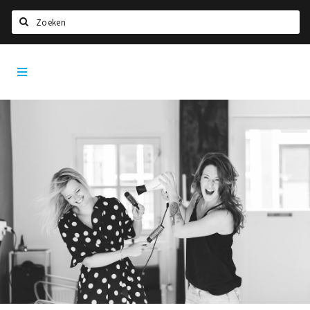
Zoeken
Den
Home
Bosch
City
Agenda
App
Deals
Party pics
Nieuws, interviews & blogs
Eten
Drinken
Slapen
Recreatief
Winkels