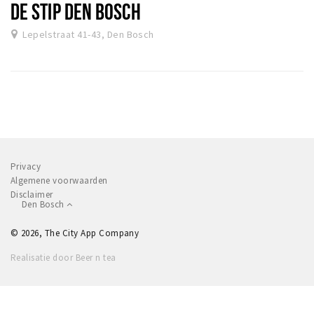
DE STIP DEN BOSCH
Lepelstraat 41-43, Den Bosch
Privacy
Algemene voorwaarden
Disclaimer
Den Bosch
© 2026, The City App Company
Realisatie door Beer n tea