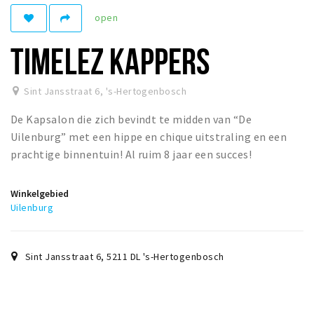
open
Winkelgebieden
Parkeren
TIMELEZ KAPPERS
Bezienswaardigheden
Sint Jansstraat 6
,
's-Hertogenbosch
Musea, theaters & podia
De Kapsalon die zich bevindt te midden van “De
Uitjes & activiteiten
Uilenburg” met een hippe en chique uitstraling en een
Toeristische routes
prachtige binnentuin! Al ruim 8 jaar een succes!
Natuurgebieden
Baroniepoorten
Winkelgebied
Uilenburg
Sport
Andere City Apps
Sint Jansstraat 6
,
5211 DL
's-Hertogenbosch
Inloggen