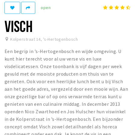
open
Winkelgebieden
Parkeren
VISCH
Bezienswaardigheden
Kolperstraat 14
,
's-Hertogenbosch
Musea, theaters & podia
Een begrip in ’s-Hertogenbosch en wijde omgeving. U
Uitjes & activiteiten
kunt hier terecht voor al uw verse vis en luxe
Toeristische routes
visdelicatessen. Onze toonbank is vijf dagen per week
Natuurgebieden
gevuld met de mooiste producten om thuis van te
genieten. Ook voor een heerlijke lunch bent u bij Visch
Baroniepoorten
aan het goede adres, vergezeld door een mooie wijn. Aan
Sport
onze gezellige bar of op ons verwarmde terras kunt u
genieten van een culinaire middag. In december 2013
Andere City Apps
openden Nico Zwarthoed en Jos Hulscher hun viswinkel
in de Kolperstraat in ’s-Hertogenbosch. Een bijzonder
concept omdat Visch zowel detailhandel als horeca
Inloggen
combineert onder een dak. Je koopt de vis in een