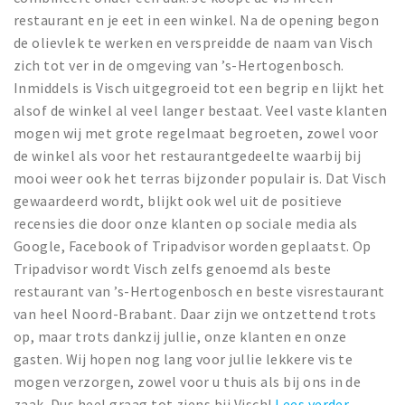
restaurant en je eet in een winkel. Na de opening begon
de olievlek te werken en verspreidde de naam van Visch
zich tot ver in de omgeving van ’s-Hertogenbosch.
Inmiddels is Visch uitgegroeid tot een begrip en lijkt het
alsof de winkel al veel langer bestaat. Veel vaste klanten
mogen wij met grote regelmaat begroeten, zowel voor
de winkel als voor het restaurantgedeelte waarbij bij
mooi weer ook het terras bijzonder populair is. Dat Visch
gewaardeerd wordt, blijkt ook wel uit de positieve
recensies die door onze klanten op sociale media als
Google, Facebook of Tripadvisor worden geplaatst. Op
Tripadvisor wordt Visch zelfs genoemd als beste
restaurant van ’s-Hertogenbosch en beste visrestaurant
van heel Noord-Brabant. Daar zijn we ontzettend trots
op, maar trots dankzij jullie, onze klanten en onze
gasten. Wij hopen nog lang voor jullie lekkere vis te
mogen verzorgen, zowel voor u thuis als bij ons in de
zaak. Dus heel graag tot ziens bij Visch!
Lees verder