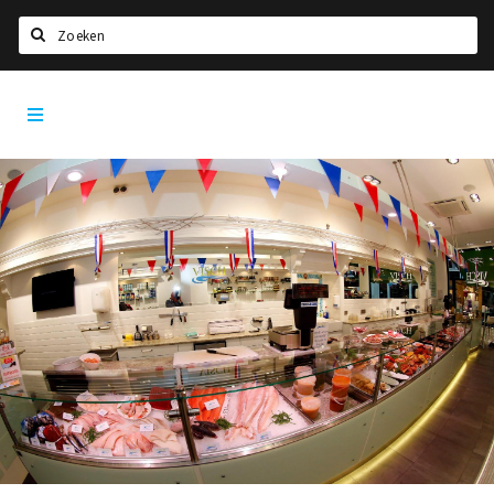
Zoeken
Den
Home
Bosch
City
Agenda
App
Deals
Party pics
Nieuws, interviews & blogs
Eten
Drinken
Slapen
Recreatief
Winkels