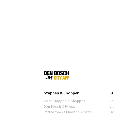
Den
Bosch
Stappen & Shoppen
St
Over Stappen & Shoppen
Re
Den Bosch City App
Ui
Partnerpakket horeca & retail
Ov