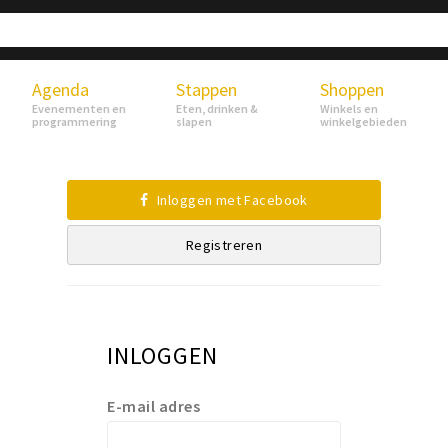
Agenda
Stappen
Shoppen
Evenementen en
Eten, drinken &
Winkels en
programmering
slapen
winkelgebieden
Inloggen met Facebook
Registreren
INLOGGEN
E-mail adres