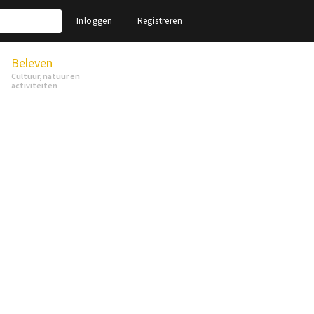
Inloggen
Registreren
Beleven
Cultuur, natuur en
activiteiten