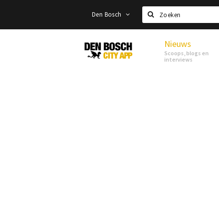
Den Bosch
Zoeken
Nieuws
Den
Scoops, blogs en
Bosch
interviews