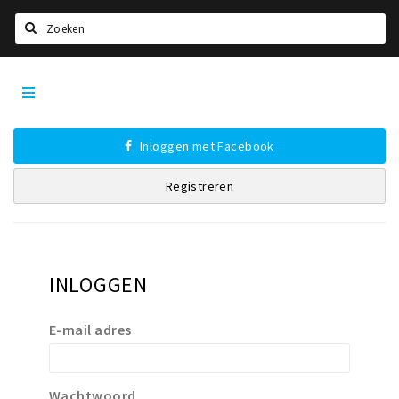
Zoeken
Den
Home
Bosch
City
Agenda
App
Inloggen met Facebook
Deals
Registreren
Party pics
Nieuws, interviews & blogs
Eten
INLOGGEN
Drinken
Slapen
E-mail adres
Recreatief
Winkels
Wachtwoord