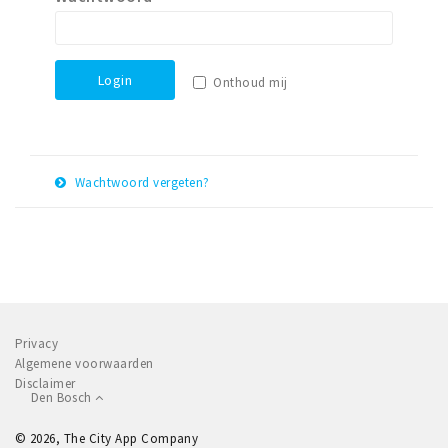
Winkelgebieden
Parkeren
Login
Onthoud mij
Bezienswaardigheden
Musea, theaters & podia
Uitjes & activiteiten
Wachtwoord vergeten?
Toeristische routes
E-
Herstel
Natuurgebieden
mail
adres
Baroniepoorten
Sport
Privacy
Andere City Apps
Algemene voorwaarden
Disclaimer
Den Bosch
Inloggen
© 2026, The City App Company