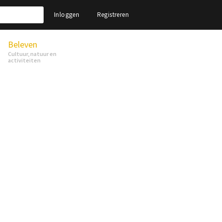
Inloggen
Registreren
Beleven
Cultuur, natuur en
activiteiten