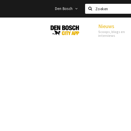
Den Bosch
Zoeken
Nieuws
Den
Scoops, blogs en
Bosch
interviews