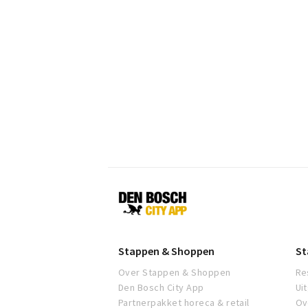
Den
Bosch
Stappen & Shoppen
St
Over Stappen & Shoppen
Re
Den Bosch City App
Ui
Partnerpakket horeca & retail
Ov