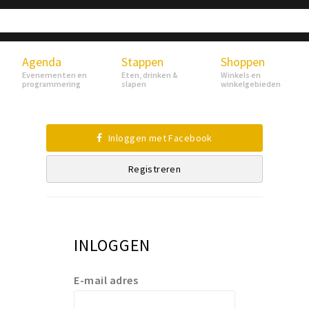
Agenda
Stappen
Shoppen
Evenementen en
Eten, drinken &
Winkels en
programmering
slapen
winkelgebieden
Inloggen met Facebook
Registreren
INLOGGEN
E-mail adres