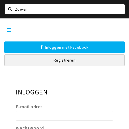
Zoeken
Den
Home
Bosch
City
Agenda
App
Inloggen met Facebook
Deals
Registreren
Party pics
Nieuws, interviews & blogs
Eten
INLOGGEN
Drinken
Slapen
E-mail adres
Recreatief
Winkels
Wachtwoord