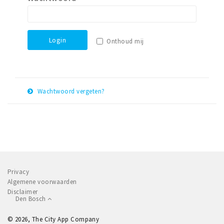
Winkelgebieden
Parkeren
Login
Onthoud mij
Bezienswaardigheden
Musea, theaters & podia
Uitjes & activiteiten
Wachtwoord vergeten?
Toeristische routes
E-
Herstel
Natuurgebieden
mail
adres
Baroniepoorten
Sport
Privacy
Andere City Apps
Algemene voorwaarden
Disclaimer
Den Bosch
Inloggen
© 2026, The City App Company